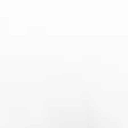
势分析。这种科技化的数据服务模式，也让平台
在竞争激烈的体育资讯行业中形成了鲜明特色。
专业的数据内容不仅能够满足普通用户的观赛需
求，也吸引了大量资深体育爱好者的关注。对于
热衷研究赛事规律的用户而言，赢点体育提供的
数据模型和分析报告具有较高的参考价值，进一
步增强了平台的专业影响力。