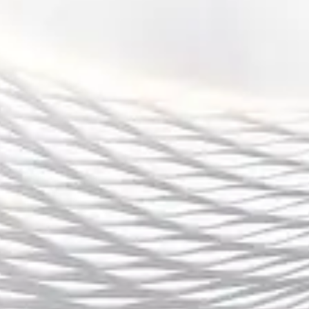
三、内容生态持续升级
为了打造更加优质的竞技资讯平台，赢点体育不
断推动内容生态升级，通过多元化栏目建设提升
整体内容质量。平台不仅提供赛事新闻，还增加
了战术分析、球员专访、热点评论以及赛事专题
等丰富内容，使用户能够从多个角度了解体育赛
事。
在内容创作方面，赢点体育注重专业团队建设。
平台汇聚了一批具有丰富体育行业经验的编辑、
解说员以及数据分析师，他们能够从专业角度对
赛事进行深入解读。这样的内容团队不仅提升了
文章质量，也让平台的整体专业形象更加鲜明。
随着短视频与直播形式的普及，赢点体育还积极