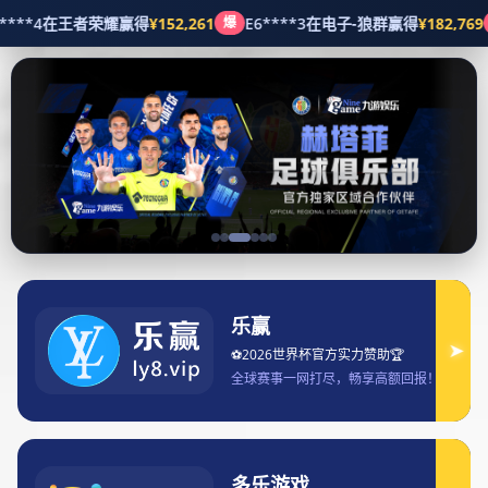
公司动态
Home
赢点体育全方位解析赛事动态打造专业竞技资讯平台
赢点体育全方位解析赛事动态打造专
业竞技资讯平台