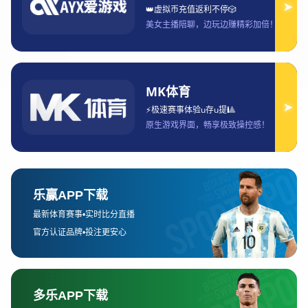
综合体育服务平台，为广大体育用户提供更加专
业、可靠且具有深度价值的竞技内容。
一、赛事资讯全面覆盖
赢点体育始终坚持以用户需求为核心，通过多维
度赛事内容布局，实现了全球热门体育赛事的全
面覆盖。无论是国际顶级足球联赛、NBA篮球赛
事，还是电竞比赛、网球公开赛，平台都能够第
一时间更新相关动态，确保用户及时获取最新资
讯。这样的覆盖能力不仅体现了平台的信息整合
实力，也增强了用户对于平台的依赖度。
在赛事资讯传播过程中，赢点体育更加注重信息
的准确性与时效性。平台建立了完善的内容审核
机制，通过专业编辑团队和智能数据系统同步运
作，确保赛事新闻、比分数据以及球员动态能够
快速、精准地呈现给用户。相比传统体育资讯渠