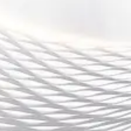
种同步翻译以及现场音效还原等方式，让全球用
户都能获得更加真实的观赛体验。同时，用户还
可以根据个人喜好选择不同解说风格，实现更加
个性化的赛事观看模式。
值得关注的是，米兰体育还打造了线上体育社
区，让用户在观赛过程中能够随时分享观点、讨
论战术以及交流赛事信息。社区化互动不仅增强
了用户黏性，也让体育赛事从单纯内容消费转变
为社交娱乐活动。通过这样的沉浸式场景建设，
平台成功建立起更加紧密的用户连接。
专业数据驱动服务
在现代体育产业中，数据已经成为提升赛事分析
与用户服务的重要基础。米兰体育深耕专业数据
领域，通过建立完善的数据采集与分析体系，为
用户提供更加精准、全面的赛事信息服务。平台
覆盖全球多个热门赛事，能够实时更新球队动