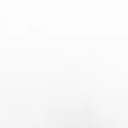
上课程、虚拟教练和社交互动功能，使用户即使
在家中也能享受到专业指导和社群氛围。这种科
技赋能的模式打破了时间和空间的限制，让全民
健身更加便捷和高效。
此外，通过大数据分析，金喜体育能够精准了解