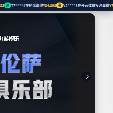
展示
公司动态
体育服务
联系球速体育官方
错过