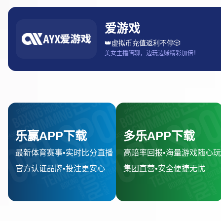
这些传统对决，不仅仅是对球员技能的较
比赛的背后，都会有球迷的情感投注，老
论赛季战绩如何，这些传统对决都会成为
此外，这些对决不仅具有本国意义，也往
直播或社交媒体关注着比赛的进程，激烈
事。
2、球队状态：赛季表现与现状
当我们谈论今日的焦点赛事时，球队当前
的赛季目标，有的争夺冠军，有的为保级
点。比如，英超联赛中的曼城，作为卫冕
在联赛中表现不佳，无疑会增加比赛的紧
与此同时，西甲的巴萨和皇马同样有着各
凭借着深厚的阵容和历史底蕴，依然具备