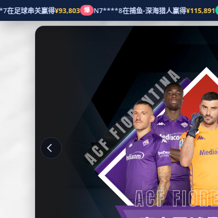
仁怀市角迎谷199号
+13594780418
interrela
Ho