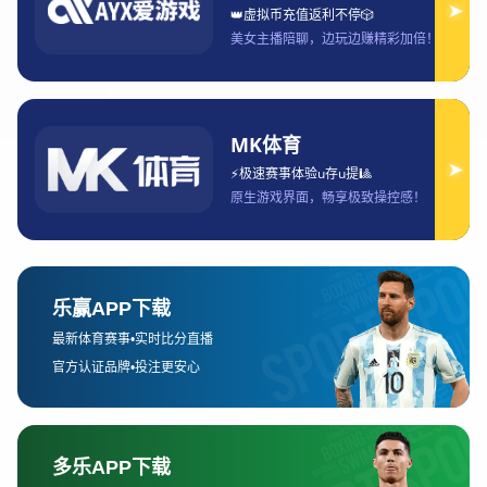
夺阶段，这使得每一场比赛都显得尤为重要。球
迷们的热情也随着比赛的激烈程度不断攀升。无
论是主场球迷的呐喊助威，还是客场球迷的坚定
支持，赛场内外都弥漫着浓烈的竞争氛围。
从比赛开始的哨声响起，双方球员进入比赛状态
的那一刻起，比赛的节奏就急剧加快。每一次进
攻、每一次防守，都是对体力和智慧的考验。球
场上不仅仅是技能的比拼，更是球队战略、战术
执行力的较量。今天的比赛，不仅吸引了大批观
众到现场，电视和网络的直播平台也吸引了全球
球迷的目光。
这场比赛，无论是上半场的精彩突破，还是下半
场的关键时刻决胜负，都充分展示了篮球比赛的
魅力所在。各队都不愿放弃任何一个进攻机会，
同时在防守端更是小心翼翼，力求将对手的得分