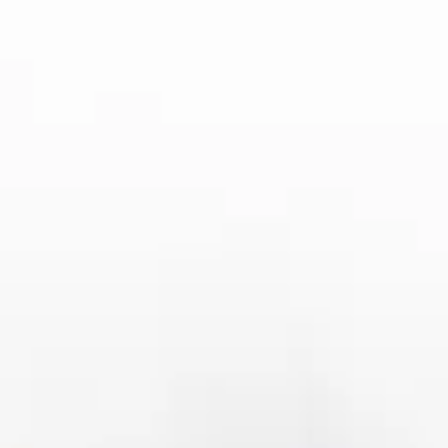
此外，另一位球员也同样引人注目。他不仅在进
攻端连续得分，还在防守端频频送出关键盖帽，
展示了出色的防守技巧。尤其是在对方试图通过
外线投篮拉开比分时，他的封盖成为了比赛转折
点之一。凭借他个人的强大实力和团队的协作，
这支球队最终在比分上占据了优势。
同时，另一位控球后卫的表现也不容忽视。他在
场上展示了出色的球场视野和精准的传球能力，
无论是长传精准配合，还是穿越防线的精准助
攻，都为队友创造了极好的得分机会。他的存
在，给整支球队的进攻带来了流畅感，也成为球
队战术执行的核心人物。
4、比赛数据与战略分析
通过对今天比赛的详细数据分析，我们可以看到
各队的表现和比赛的细节。从命中率到篮板球，