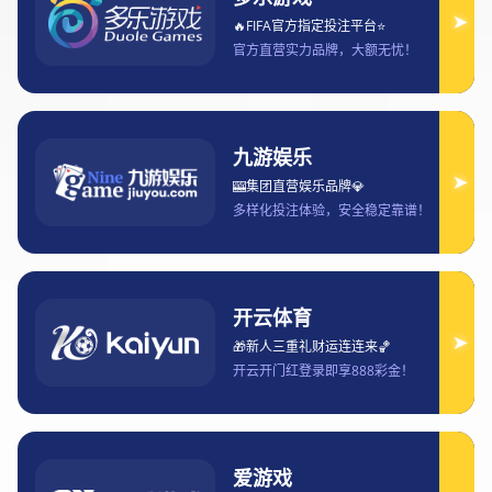
2025-10-01 19:16:48
329
今日篮球赛事激战正酣，各支球队的精彩对决令
人目不暇接。各队球员们在赛场上拼尽全力，不
仅有精彩的进攻表现，还有防守端的智慧博弈。
今天的比赛汇聚了多场激烈的较量，其中不乏明
星球员的亮眼发挥。从最新的比分变化，到每支
球队的策略布局，所有细节都为球迷带来了无尽
的惊喜和期待。本文将从赛事的整体氛围、球队
表现、球员亮点以及比赛数据等四个方面，对今
日篮球赛事的精彩纷呈进行详细阐述。通过这些
分析，读者将能够全面了解赛事动态，掌握各队
最新战况。
1、赛事的整体氛围
今天的篮球赛事，整体气氛充满紧张与刺激。随
着赛季的深入，许多球队已经进入了季后赛的争