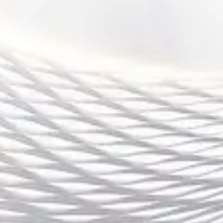
再到助攻数和失误数，每一项数据都为球队的表
现提供了直观的反映。例如，某队的三分球命中
率高达50%，在外线的攻击力让对方防线防不胜
防。同时，他们在篮板球上的争夺也十分激烈，
不仅占据了进攻篮板的优势，还能迅速组织反
击。
此外，防守端的数据同样值得注意。某队的防守
效率高，限制了对手的投篮命中率，尤其是在关
键时刻，他们通过防守反击制造了多次得分机
会。另一方面，尽管某些球队在数据上占据优
势，但失误率较高，这也影响了他们的比赛节奏
和整体表现。
在战略层面，各队针对对方的弱点制定了相应的
战术。强队通过快速的转换进攻和高效的防守阵
型，牢牢压制了对方的进攻空间。而弱队则在比
赛中采取了更多的盯人防守和压迫式防守策略，