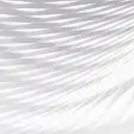
尽力限制对方的进攻流畅度，虽然最终未能逆
袭，但他们在防守端的努力同样值得肯定。
总结：
总体来说，今日的篮球赛事充满了激情与悬念。
每一支球队都为了胜利而拼尽全力，比赛中的每
一个细节都让球迷们为之振奋。无论是比赛的气
氛，还是各队的表现，都让人对接下来的赛事充
满了期待。在球员们的拼搏与努力下，今天的比
赛不仅是篮球技艺的较量，更是智慧与勇气的比
拼。
通过这场比赛，我们不仅看到了球队的整体实
力，也看到了个别球员的突出表现。每一场比赛