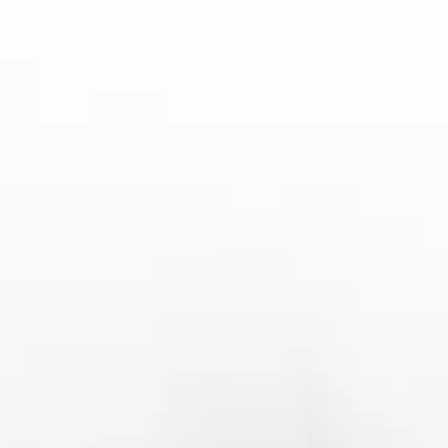
观赛乐趣，让体育赛事不再是单向的观看，而是
多维度的参与。
3、智能推荐与个性化推送
智能推荐系统是现代体育平台提升用户体验的重
要工具。通过分析用户的观看历史、兴趣偏好和
行为数据，沙巴体育能够精准推荐相关赛事、新
闻资讯和视频集锦。观众无需花费大量时间寻找
信息，就可以快速获取自己感兴趣的内容，从而
提升观赛效率。
个性化推送不仅体现在内容选择上，还体现在信
息呈现方式上。例如，对于喜欢战术分析的观
众，系统可以推荐详细的比赛战术解读和球员表
现报告；对于偏爱花絮和赛事趣闻的用户，系统
则可以推送精彩瞬间和幕后故事。这种精准匹配
增强了用户的粘性和满意度。