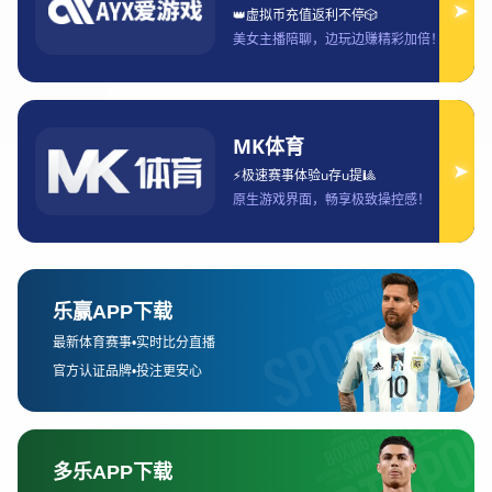
利用智能技术优化观赛体验进行深入解析。首
先，我们将探讨大数据与赛事分析如何为观众提
供精准的比赛信息和数据洞察，让球迷能够以更
加科学的视角理解比赛。其次，将介绍虚拟现实
与增强现实技术在体育场景中的应用，带来身临
其境的观赛体验。第三部分则聚焦智能推荐和个
性化内容推送，让每位用户都能获得符合自己兴
趣和需求的内容。最后，文章将分析智能设备与
互动体验如何丰富观众的参与感，提升赛事的娱
乐性和互动性。通过系统的解析，本文旨在为读
者全面呈现沙巴体育如何借助智能技术创新观赛
模式，并为未来体育赛事体验的发展提供参考。
1、大数据与赛事分析
大数据技术正在深刻改变体育赛事的呈现方式。
通过对运动员表现、比赛数据和历史战绩的综合
分析，沙巴体育能够为观众提供详尽而精准的比