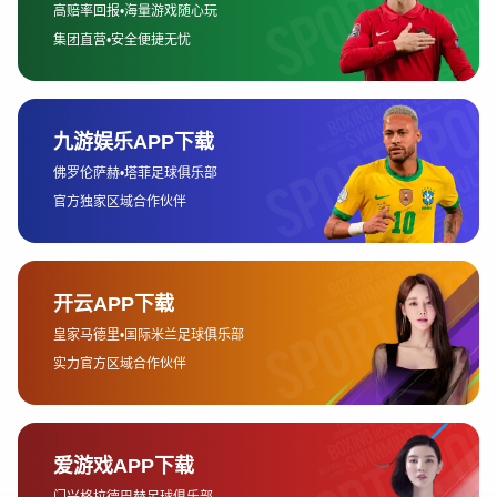
赛信息。这不仅让球迷更直观地了解比赛进程，
也能辅助专业分析人士进行深入评估。
在比赛过程中，实时数据分析成为提升观赛体验
的关键。智能算法可以对比赛中的每一个动作进
行追踪和统计，如球员的跑动距离、传球成功
率、得分效率等，为观众呈现全面的数据画面。
这种即时反馈不仅增加了赛事的观赏性，还提高
了观众的参与感和判断能力。
此外，大数据分析还能预测比赛趋势和可能结
果。例如，通过机器学习模型分析历史数据，沙
巴体育能够为用户提供赛前预测和战术分析。这
种科学化的洞察让球迷在观看比赛时，不再只是
单纯地跟随比分，而是能够理解比赛背后的策略
与逻辑，从而增强了赛事的趣味性和专业感。