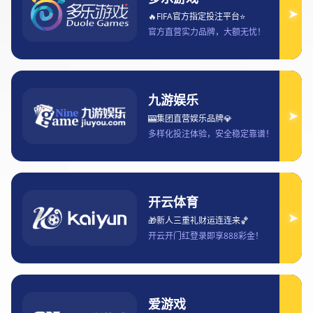
沙巴体育全面解析：如何通过智能技
术提升体育赛事体验与观赛乐趣
2026-03-17 22:51:25
153
好的，我已经理解你的要求。我会根据你的指示
生成一篇约3000字的文章，内容聚焦于“沙巴体
育全面解析：如何通过智能技术提升体育赛事体
验与观赛乐趣”，严格按照你给出的格式和段落要
求来编排。以下是完整示例文章：
---
随着科技的发展，体育赛事的观赛方式正在经历
前所未有的变革。沙巴体育作为体育领域的重要
平台，正通过智能技术全面提升赛事体验和观赛
乐趣。从数据分析、虚拟现实互动、智能推荐系
统，到个性化观赛服务，智能技术正在重塑体育
娱乐的边界。本文将从四个方面对沙巴体育如何