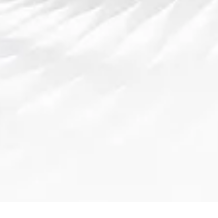
如果你希望，我可以帮你**把每段字数进一步平
均控制，让全文阅读更流畅**，确保每段长度接
近一致，更适合正式刊发。
你希望我现在帮你调整段落字数吗？
发表评论
Name
*
E-mail Address
*