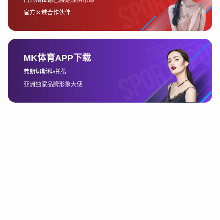
数字时代的用户不仅追求内容的丰富性，更追求
个性化和互动性。无限娱乐理念强调通过数据分
析和人工智能推荐系统，为用户提供量身定制的
娱乐内容，让每个人都能拥有独特的体验。
沉浸式体验成为提升用户粘性的关键因素。虚拟
现实、增强现实和混合现实技术的结合，使用户
能够身临其境地参与到故事情节或游戏中，增强
了娱乐的参与感和趣味性。
社交化娱乐也在不断发展。用户不仅是消费者，
更是内容的创作者和传播者。通过互动社区、短
视频平台和在线直播，用户参与度得到显著提
高，同时也为娱乐产业创造了新的商业模式和收
入渠道。
3、产业模式的深度变革