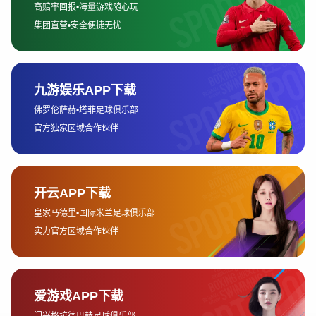
1、创新技术推动娱乐升级
数字技术是无限娱乐发展的核心动力。人工智
能、虚拟现实和增强现实技术的应用，使娱乐内
容更加沉浸和互动。观众不再只是被动接受信
息，而是能够通过虚拟场景参与故事发展，创造
个性化的娱乐体验。
区块链和云计算技术也在娱乐产业中发挥重要作
用。区块链为数字内容的版权保护提供了新的解
决方案，而云计算则降低了内容生产和分发的门
槛，使小型创作者也能参与到全球娱乐市场中。
此外，5G网络的普及为娱乐体验提供了高带宽、
低延迟的保障。无论是在线游戏、高清视频还是
实时互动演出，用户都能获得顺畅的体验，这为
无限娱乐的实现提供了坚实的技术基础。
2、用户体验的全新升级