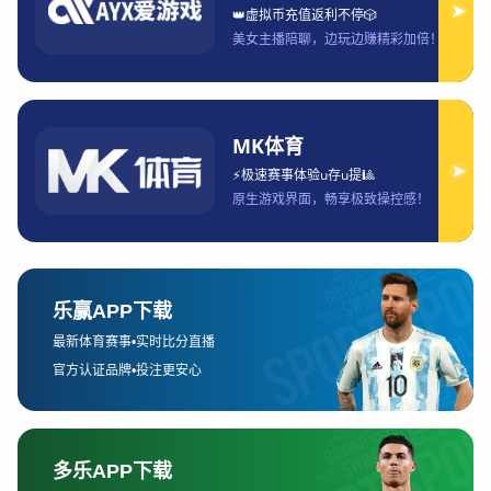
随着数字技术的飞速发展，娱乐产业正经历前所
未有的变革。以无限娱乐为核心的新理念正在重
新定义人们的娱乐体验，使娱乐不仅限于单一媒
介，而是跨越游戏、影视、社交和虚拟现实等多
个维度的融合生态。本文旨在探讨数字时代娱乐
产业的新机遇与挑战，从创新技术应用、用户体
验升级、产业模式变革以及全球化趋势四个方面
进行系统分析。通过分析，无限娱乐不仅为产业
带来了丰富的商业潜力，也提出了技术、管理和
社会伦理方面的新问题。本文将揭示数字娱乐产
业如何在技术驱动、内容创新和用户参与的多重
推动下，实现可持续发展，并为未来娱乐生态提
供参考与启示。