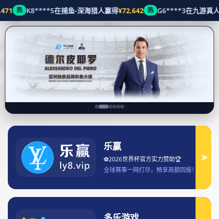
产品展示
Home
以无限娱乐为核心探索数字时代娱乐产业的新机遇与挑战
以无限娱乐为核心探索数字时代娱乐
产业的新机遇与挑战