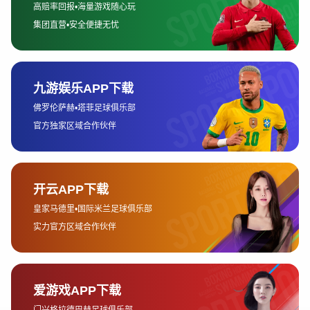
人工智能（AI）和大数据分析功能为平台的运动
推荐、训练计划和竞技策略提供智能支持。用户
可以根据自身身体状况和运动目标，获得量身定
制的训练方案，提高运动效果和安全性。
此外，智能穿戴设备与平台的无缝连接，使用户
的运动数据可以实时同步和监测。平台能够根据
数据反馈自动调整运动计划，并提供科学的运动
指导，从而提升运动效率，增强参与感。
云计算技术的引入，让平台具备强大的数据处理
和存储能力。无论是在线比赛的实时同步，还是
全球用户数据的分析，平台都能够保证稳定流畅
的操作体验，为全民健身和竞技娱乐提供坚实的
技术支撑。
2、赛事竞技多元发展