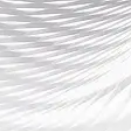
强了用户黏性，也让全民健身活动更具社会性和
趣味性，推动了运动文化的传播。
4、个性化健康管理服务
e世博体育平台在个性化健康管理方面，充分利用
数据分析和智能推荐技术，为用户提供科学的运
动指导和健康管理服务。通过记录用户的运动数
据、饮食习惯和身体指标，平台能够制定个性化
健康方案。
平台提供动态评估和反馈机制，实时监测用户的
运动效果和身体状况。当发现运动强度过大或存
在潜在健康风险时，系统会自动调整训练计划，
确保用户在安全范围内达到最佳健身效果。
此外，平台整合营养建议、心理健康指导和康复
训练内容，形成全面的健康管理体系。用户不仅
能够通过运动增强体质，还能够通过科学管理改