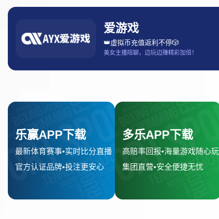
与此同时，全球创新协同不仅体现在技术
放式创新平台，各类创新要素得以高效整合
中扮演着枢纽角色，使不同创新主体之间