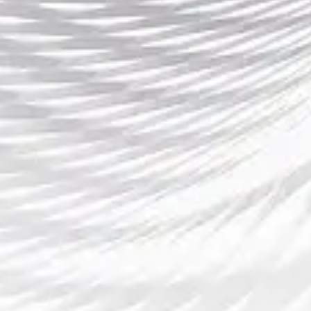
联系球速体育官方