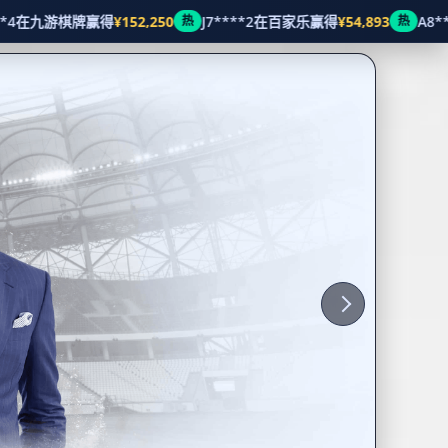
展示
公司动态
体育服务
联系球速体育官方
局探索篇