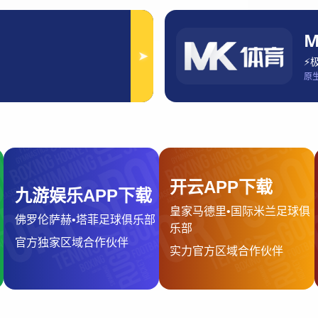
层面，也体现在制度与资源配置层面。通过构建开
，从而提升整体创新效率。7T国际在这一过程
形成稳定的协作关系与价值交换机制。