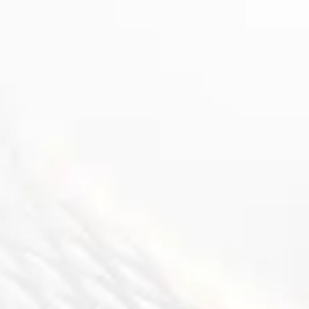
与此同时，全球数字生态将呈现更加开放
垒逐渐降低，跨境数据流动与产业协作将
化。
球速体育平台登录入口
在这一过程中，可持续发展理念也将成为
与数字技术深度结合，使全球创新体系在
发展。
总结：
综上所述，以entity["company","
字生态融合新格局，正在推动全球产业体
业融合到未来趋势，各个维度共同构成了
仅提升了全球资源配置效率，也重塑了创
未来，随着技术持续突破与生态不断完善
体化进程。在多元主体协同共生的基础上