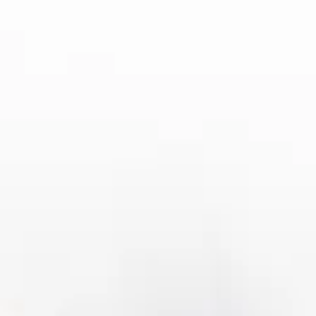
与融合的发展趋势。不同国家与区域之间的技术壁
更加频繁，从而推动全球创新网络进一步扩展与深
重要导向。绿色计算、低碳产业与循环经济模式将
追求效率提升的同时，实现生态与社会价值的平衡
7T国际","7T国际"]为核心构建的全球创新产业发展与数
系发生深层次变革。从创新协同到数字底座，从产
一个高度互联、动态演进的生态系统。这一系统不
新的组织方式与价值创造逻辑。
，这一新格局将进一步加速全球产业的智能化与一
，数字经济将进入更高质量的发展阶段，为全球经