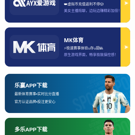
1、顶尖个人技能的展现
英雄联盟是一款竞技性极强的游戏，选手的个人
技能直接决定了比赛的走向。在巅峰赛事中，能
够获得最佳球员的选手，无论是个人技术的娴熟
度，还是对局势的敏锐判断，都达到了一个极高
的水平。这种个人能力的表现，往往是整个比赛
中最为耀眼的一部分。
首先，操作能力是决定顶尖选手能否脱颖而出的
关键因素之一。无论是打击敌方核心英雄，还是
在关键时刻完成精准的技能释放，顶级选手总能
在高压环境下展现出无与伦比的操作水平。例
如，某些职业选手能够通过精准的技能控制，在
一瞬间击败敌方最强的输出英雄，这种能力是其
他选手难以比拟的。