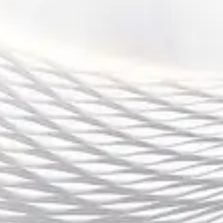
缺的特质之一。即便是极为强大的个人选手，也
离不开队友的支持。能够在复杂的局势中精准指
挥队友，推动整个团队向前发展，是一个顶级选
手在团队中独树一帜的重要原因。通过有效的沟
通与协调，团队能够最大化发挥每个成员的优
势，进而在比赛中占据上风。
4、持续稳定的表现与自我突破
英雄联盟赛场上，选手的表现是否能够保持持续
稳定性，是评定最佳球员的重要标准。与其他赛
事不同，英雄联盟的赛季较长，赛事频繁，选手
的表现是否稳定，能否在长期的赛事中保持高水
准，是最佳球员的重要评判因素之一。
首先，持续稳定的表现意味着选手在不同的赛事
环境下，始终能够保持高水平的竞技状态。这不
仅包括比赛时的技术发挥，还包括心理调适与体