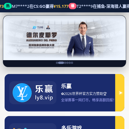
产品展示
Home
聚焦英雄联盟巅峰赛场探寻年度最具统治力最佳球员诞生之路