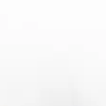
尽管英雄联盟是一款强调个人能力的游戏，但其
真正的魅力在于团队协作。最具统治力的最佳球
员往往不仅仅在个人操作上出类拔萃，更在团队
协作中展现出极高的理解力与执行力。一个选手
能够与队友紧密配合，并在关键时刻成为团队的
核心，是其成为最佳球员的重要因素之一。
首先，最佳球员通常具备非常强的团队意识。在
比赛中，选手需要根据局势的变化，与队友共同
制定战略。无论是在击杀敌方英雄还是推塔占领
资源，团队配合与默契都至关重要。有些选手在
队友的支援下能够获得更多的输出机会，也有选
手能够通过精准的反打与反击帮助队友渡过难
关。良好的团队意识使得这些选手能够在比赛中
更好地与队友互动，推动整个团队向胜利迈进。
其次，良好的沟通与指挥能力是最佳球员不可或